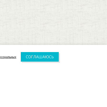
СОГЛАШАЮСЬ
рсональных
© 2010—2026
зин материалов для машинной вышивки
оглашение на обработку персональных
данных
Создание сайта –
Интео