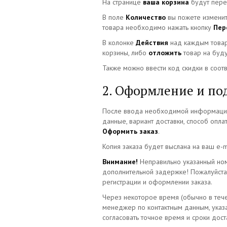
На странице
ваша корзина
будут пере
В поле
Количество
вы пожете изменит
товара необходимо нажать кнопку
Пер
В колонке
Действия
над каждым товар
корзины, либо
отложить
товар на буд
Также можно ввести код скидки в соот
2. Оформление и по
После ввода необходимой информации 
данные, вариант доставки, способ опла
Оформить заказ
.
Копия заказа будет выслана на ваш e-m
Внимание!
Неправильно указанный ном
дополнительной задержке! Пожалуйста
регистрации и оформлении заказа.
Через некоторое время (обычно в тече
менеджер по контактным данным, ука
согласовать точное время и сроки доста