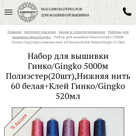
МАГАЗИН МАТЕРИАЛОВ
ДЛЯ МАШИННОЙ ВЫШИВКИ
+7 (901) 271-89-89
Главная
/
Интернет-магазин
/
Акции и спецпредложения
/
Наборы для
вышивки Гинко/Gingko
/
Набор для вышивки Гинко/Gingko 5000м
Полиэстер(20шт),Нижняя нить 60 белая+Клей Гинко/Gingko 520мл
Набор для вышивки
Заказать обратный звонок
Гинко/Gingko 5000м
Полиэстер(20шт),Нижняя нить
60 белая+Клей Гинко/Gingko
520мл