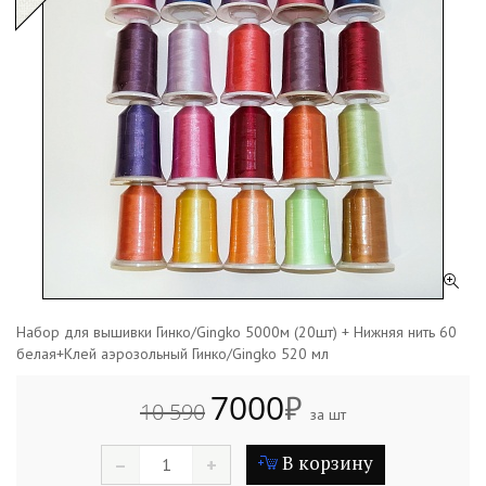
Набор для вышивки Гинко/Gingko 5000м (20шт) + Нижняя нить 60
белая+Клей аэрозольный Гинко/Gingko 520 мл
7000
₽
10 590
за шт
В корзину
–
+