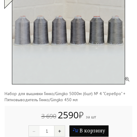
Набор для вышивки Гинко/Gingko 5000м (6шт) № 4 "Серебро" +
Пятновыводитель Гинко/Gingko 450 мл
2590
₽
3 690
за шт
В корзину
–
+