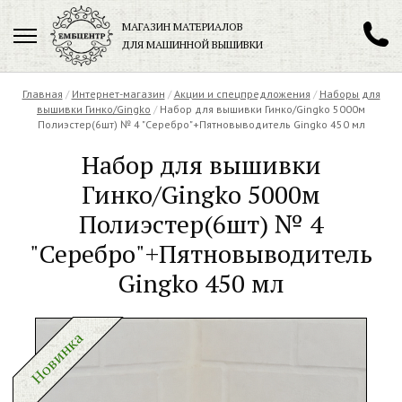
МАГАЗИН МАТЕРИАЛОВ
ДЛЯ МАШИННОЙ ВЫШИВКИ
+7 (901) 271-89-89
Главная
/
Интернет-магазин
/
Акции и спецпредложения
/
Наборы для
вышивки Гинко/Gingko
/
Набор для вышивки Гинко/Gingko 5000м
Полиэстер(6шт) № 4 "Серебро"+Пятновыводитель Gingko 450 мл
Набор для вышивки
Заказать обратный звонок
Гинко/Gingko 5000м
Полиэстер(6шт) № 4
"Серебро"+Пятновыводитель
Gingko 450 мл