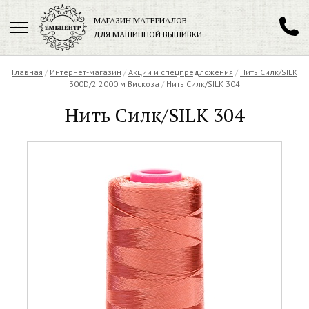
МАГАЗИН МАТЕРИАЛОВ
ДЛЯ МАШИННОЙ ВЫШИВКИ
+7 (901) 271-89-89
Главная
/
Интернет-магазин
/
Акции и спецпредложения
/
Нить Силк/SILK
300D/2 2000 м Вискоза
/
Нить Силк/SILK 304
Нить Силк/SILK 304
Заказать обратный звонок