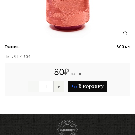
Толщина
300
мм
Нить SILK 304
80
₽
за шт
В корзину
–
+