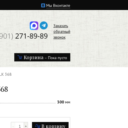
Мы Вконтакте
Заказать
обратный
(901)
271-89-89
звонок
Корзина
– Пока пусто
ILK 368
368
300
мм
В корзину
–
+