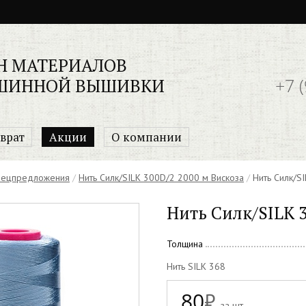
Н МАТЕРИАЛОВ
+7 
ШИННОЙ ВЫШИВКИ
врат
Акции
О компании
спецпредложения
/
Нить Силк/SILK 300D/2 2000 м Вискоза
/
Нить Силк/S
Нить Силк/SILK 
Толщина
Нить SILK 368
80
₽
за шт