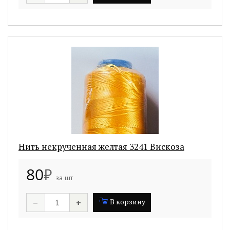
Нить некрученная желтая 3241 Вискоза
80
₽
за шт
–
+
В корзину