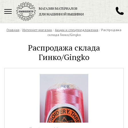
МАГАЗИН МАТЕРИАЛОВ
ДЛЯ МАШИННОЙ ВЫШИВКИ
+7 (901) 271-89-89
Главная
/
Интернет-магазин
/
Акции и спецпредложения
/
Распродажа
склада Гинко/Gingko
Распродажа склада
Гинко/Gingko
Заказать обратный звонок