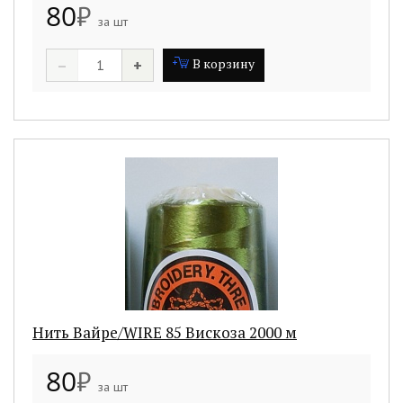
80
₽
за шт
–
+
В корзину
Нить Вайре/WIRE 85 Вискоза 2000 м
80
₽
за шт