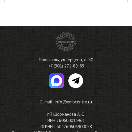
Ярославль
,
ул. Герцена, д. 30
+7 (901) 271-89-89
E-mail:
info@embcentre.ru
ИП Шорманова А.Ю.
ИНН 760600013961
ОГРНИП 304760606900058