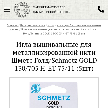
МАГАЗИН МАТЕРИАЛОВ
ДЛЯ МАШИННОЙ ВЫШИВКИ
+7 (901) 271-89-89
Главная
/
Интернет-магазин
/
Иглы
/
Иглы для бытовых вышивальных
машин
/
Игла вышивальные для металлизированной нити Шметс
Голд/Schmetz GOLD 130/705 H-ET 75/11 (5шт)
Игла вышивальные для
Заказать обратный звонок
металлизированной нити
Шметс Голд/Schmetz GOLD
130/705 H-ET 75/11 (5шт)