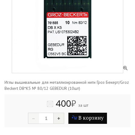
Иглы вышивальные для металлизированной нити Гроз Бекерт/Groz
Beсkert DB*K5 № 80/12 GEBEDUR (10шт)
400
₽
за шт
В корзину
–
+