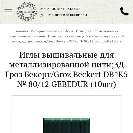
МАГАЗИН МАТЕРИАЛОВ
ДЛЯ МАШИННОЙ ВЫШИВКИ
+7 (901) 271-89-89
Главная
/
Интернет-магазин
/
Иглы
/
Иглы для промышленных
вышивальных машин
/
Иглы вышивальные для металлизированной
нити;3Д Гроз Бекерт/Groz Beсkert DB*K5 № 80/12 GEBEDUR (10шт)
Иглы вышивальные для
Заказать обратный звонок
металлизированной нити;3Д
Гроз Бекерт/Groz Beсkert DB*K5
№ 80/12 GEBEDUR (10шт)