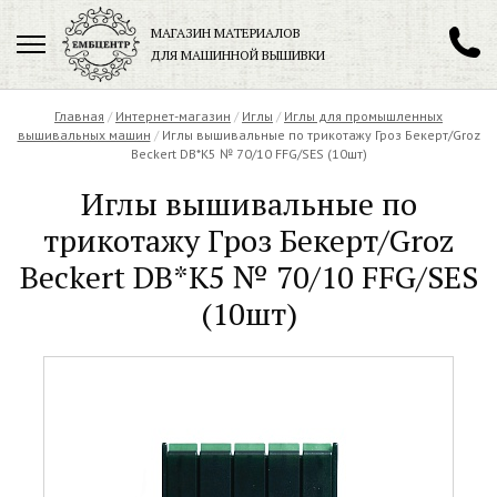
МАГАЗИН МАТЕРИАЛОВ
ДЛЯ МАШИННОЙ ВЫШИВКИ
+7 (901) 271-89-89
Главная
/
Интернет-магазин
/
Иглы
/
Иглы для промышленных
вышивальных машин
/
Иглы вышивальные по трикотажу Гроз Бекерт/Groz
Beсkert DB*K5 № 70/10 FFG/SES (10шт)
Иглы вышивальные по
Заказать обратный звонок
трикотажу Гроз Бекерт/Groz
Beсkert DB*K5 № 70/10 FFG/SES
(10шт)