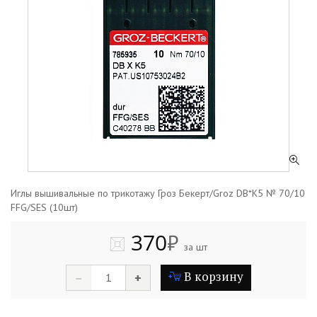
Иглы вышивальные по трикотажу Гроз Бекерт/Groz DB*K5 № 70/10
FFG/SES (10шт)
370
₽
за шт
В корзину
–
+