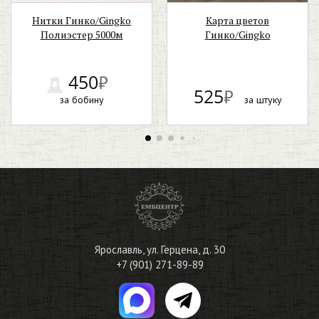
Нитки Гинко/Gingko
Карта цветов
Полиэстер 5000м
Гинко/Gingko
450
₽
525
₽
за бобину
за штуку
Ярославль
,
ул. Герцена, д. 30
+7 (901) 271-89-89