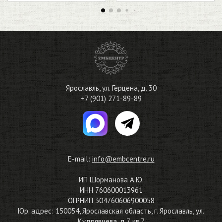
Ярославль
,
ул. Герцена, д. 30
+7 (901) 271-89-89
E-mail:
info@embcentre.ru
ИП Шорманова А.Ю.
ИНН 760600013961
ОГРНИП 304760606900058
Юр. адрес: 150054, Ярославская область, г. Ярославль, ул.
Кудрявцева, д.7, кв.7