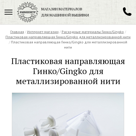
МАГАЗИН МАТЕРИАЛОВ
ДЛЯ МАШИННОЙ ВЫШИВКИ
+7 (901) 271-89-89
Главная
/
Интернет-магазин
/
Расходные материалы Гинко/Gingko
/
Пластиковая направляющая Гинко/Gingko для металлизированной нити
/
Пластиковая направляющая Гинко/Gingko для металлизированной
нити
Пластиковая направляющая
Заказать обратный звонок
Гинко/Gingko для
металлизированной нити