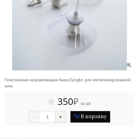
Пластиковая направляющая Гинко/Gingko для металлизированной
нити
350
₽
за шт
В корзину
–
+