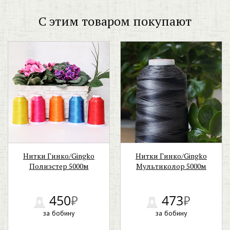
С этим товаром покупают
Нитки Гинко/Gingko
Нитки Гинко/Gingko
Полиэстер 5000м
Мультиколор 5000м
450
₽
473
₽
за бобину
за бобину