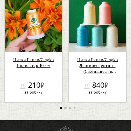
Нитки Гинко/Gingko
Нитки Гинко/Gingko
Полиэстер 1000м
Люминесцентные
(Светящиеся в
темноте) 3000м
210
₽
840
₽
за бобину
за бобину