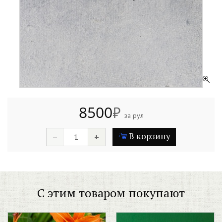
8500
₽
за рул
В корзину
–
+
С этим товаром покупают