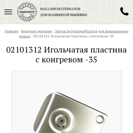
МАГАЗИН МАТЕРИАЛОВ
ДЛЯ МАШИННОЙ ВЫШИВКИ
+7 (901) 271-89-89
Главная
/
Интернет-магазин
/
Запчасти Рикома/Ricoma для вышивальных
машин
/
02101312 Игольчатая пластина с конгревом -35
02101312 Игольчатая пластина
с конгревом -35
Заказать обратный звонок