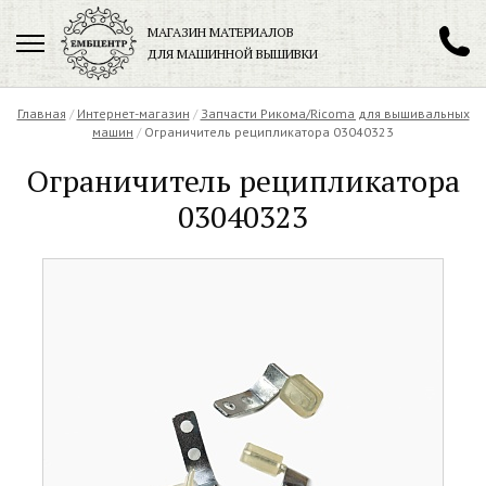
МАГАЗИН МАТЕРИАЛОВ
ДЛЯ МАШИННОЙ ВЫШИВКИ
+7 (901) 271-89-89
Главная
/
Интернет-магазин
/
Запчасти Рикома/Ricoma для вышивальных
машин
/
Ограничитель реципликатора 03040323
Ограничитель реципликатора
03040323
Заказать обратный звонок