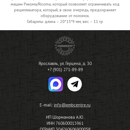
машин Рикома/Ricoma, который позволяет ограничивать ход
реципликатора, который, в свою очередь, предохраняет
оборудование от поломок.
Габариты: длина – 20*15*9 мм, вес – 11 гр
Ярославль
,
ул. Герцена, д. 30
+7 (901) 271-89-89
E-mail:
info@embcentre.ru
ИП Шорманова А.Ю.
ИНН 760600013961
ОГРНИП 304760606900058