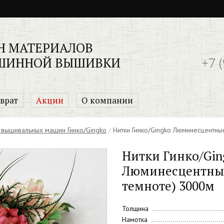
Н МАТЕРИАЛОВ
+7 
ШИННОЙ ВЫШИВКИ
врат
Акции
О компании
 вышивальных машин Гинко/Gingko
/
Нитки Гинко/Gingko Люминесцентны
Нитки Гинко/Gin
Люминесцентные
темноте) 3000м
Толщина
Намотка