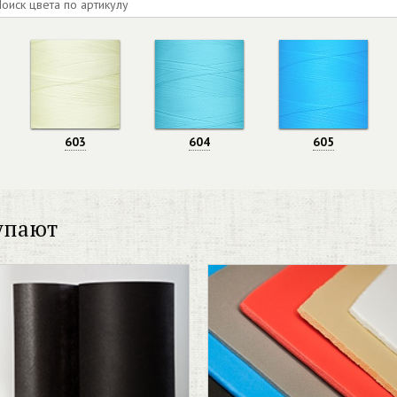
603
604
605
упают