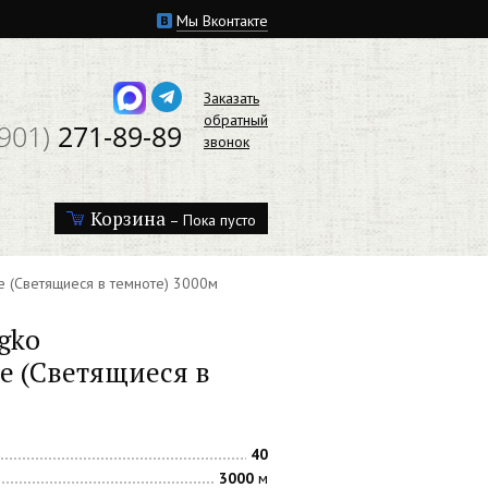
Мы Вконтакте
Заказать
обратный
(901)
271-89-89
звонок
Корзина
– Пока пусто
е (Светящиеся в темноте) 3000м
gko
 (Светящиеся в
40
3000
м