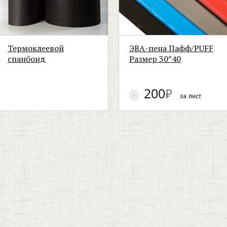
Термоклеевой
ЭВА-пена Пафф/PUFF
спанбонд
Размер 30*40
200
₽
за лист