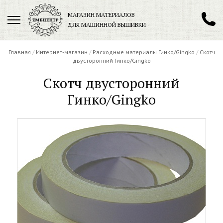
МАГАЗИН МАТЕРИАЛОВ
ДЛЯ МАШИННОЙ ВЫШИВКИ
+7 (901) 271-89-89
Главная
/
Интернет-магазин
/
Расходные материалы Гинко/Gingko
/
Скотч
двусторонний Гинко/Gingko
Скотч двусторонний
Гинко/Gingko
Заказать обратный звонок