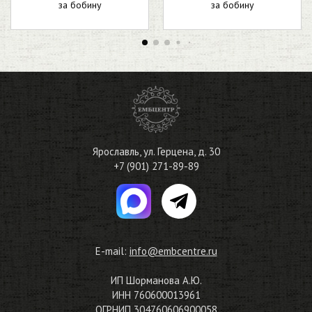
за бобину
за бобину
Ярославль
,
ул. Герцена, д. 30
+7 (901) 271-89-89
E-mail:
info@embcentre.ru
ИП Шорманова А.Ю.
ИНН 760600013961
ОГРНИП 304760606900058