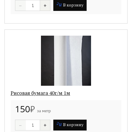
–
+
В корзину
Рисовая бумага 40г/м 1м
150
₽
за метр
–
+
В корзину