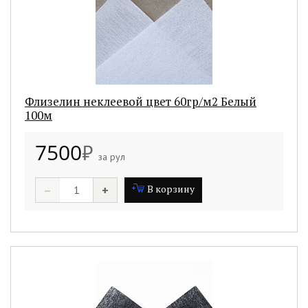
Флизелин неклеевой цвет 60гр/м2 Белый
100м
7500
₽
за рул
–
+
В корзину