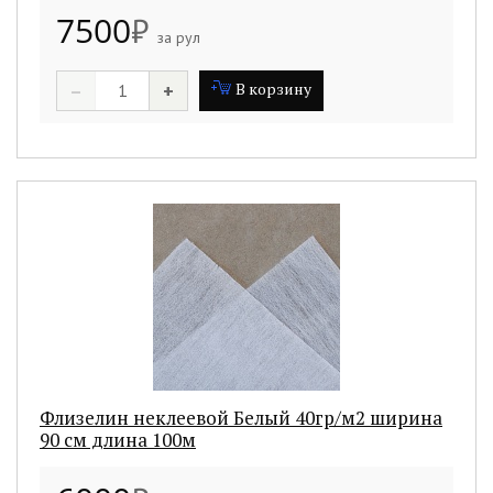
7500
₽
за рул
–
+
В корзину
Флизелин неклеевой Белый 40гр/м2 ширина
90 см длина 100м