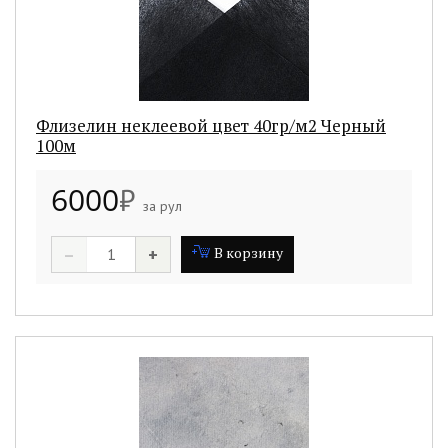
Флизелин неклеевой цвет 40гр/м2 Черный
100м
6000
₽
за рул
–
+
В корзину