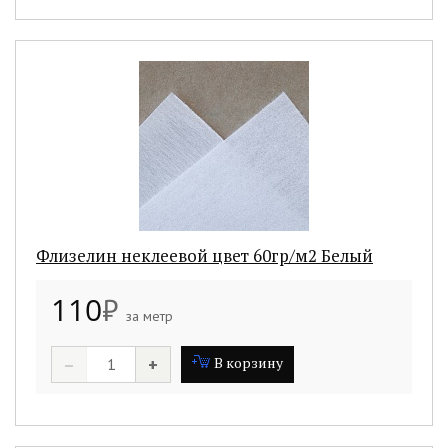
Флизелин неклеевой цвет 60гр/м2 Белый
110
₽
за метр
–
+
В корзину