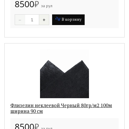
8500
₽
за рул
–
+
В корзину
Флизелин неклеевой Черный 80гр/м2 100м
ширина 90 см
8500
₽
за рул