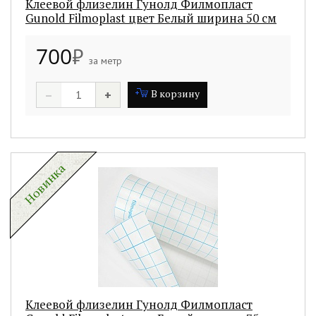
Клеевой флизелин Гунолд Филмопласт
Gunold Filmoplast цвет Белый ширина 50 см
700
₽
за метр
–
+
В корзину
Клеевой флизелин Гунолд Филмопласт