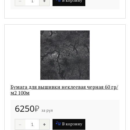
–
+
В корзину
Бумага для вышивки неклеевая черная 60 гр/
м2 100м
6250
₽
за рул
–
+
В корзину