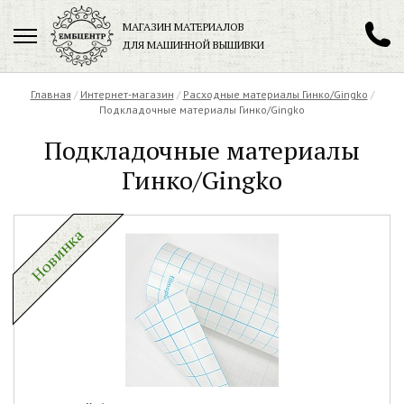
МАГАЗИН МАТЕРИАЛОВ
ДЛЯ МАШИННОЙ ВЫШИВКИ
+7 (901) 271-89-89
Главная
/
Интернет-магазин
/
Расходные материалы Гинко/Gingko
/
Подкладочные материалы Гинко/Gingko
Подкладочные материалы
Гинко/Gingko
Заказать обратный звонок