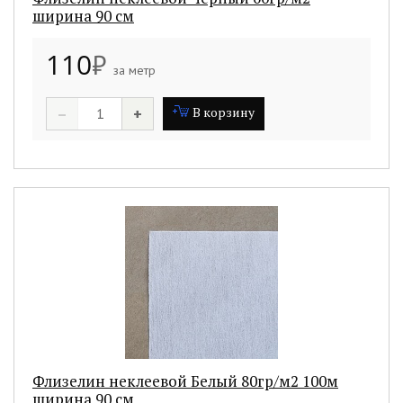
ширина 90 см
110
₽
за метр
–
+
В корзину
Флизелин неклеевой Белый 80гр/м2 100м
ширина 90 см