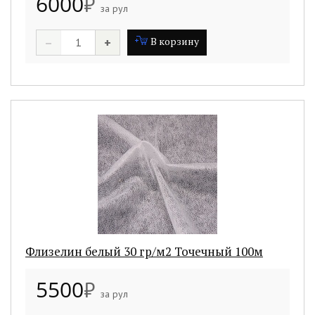
6000
₽
за рул
–
+
В корзину
Флизелин белый 30 гр/м2 Точечный 100м
5500
₽
за рул